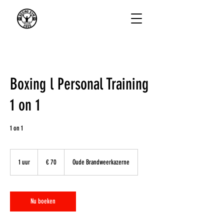
Boxing l Personal Training
1 on 1
1 on 1
70
euro
1 uur
1
€ 70
Oude Brandweerkazerne
u
u
Nu boeken