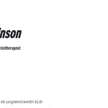
inson
ésistherapeut
t die aangewend worden bij de