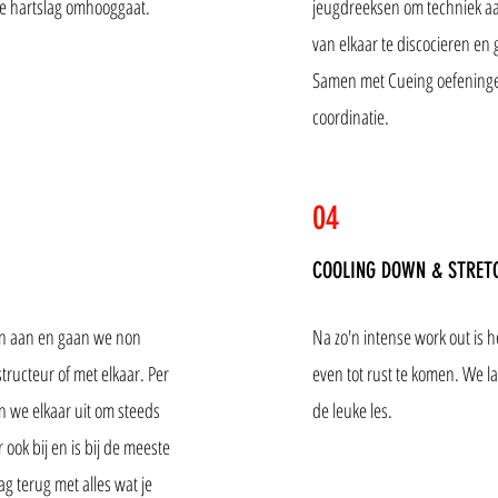
e hartslag omhooggaat.
jeugdreeksen om techniek aa
van elkaar te discocieren en
Samen met Cueing oefeningen
coordinatie.
04
COOLING DOWN & STRET
n aan en gaan we non
Na zo'n intense work out is h
tructeur of met elkaar. Per
even tot rust te komen. We l
 we elkaar uit om steeds
de leuke les.
 ook bij en is bij de meeste
aag terug met alles wat je