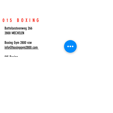
015 BOXING
Battelsesteenweg 266
2800 MECHELEN
Boxing Gym 2800 vzw
info@boxinggym2800.com
015 Boxing
contact@015boxing.com
CONTACTEER ONS
VOOR AL UW VRAGEN OVER ONZE LESSEN!
+32493664083
ONDERNEMINGSNUMMER:
0633.498.981
Inloggen