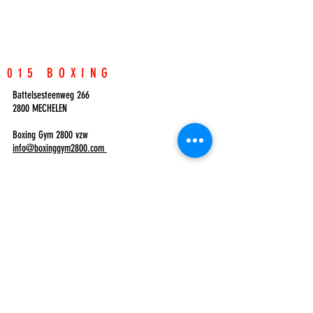
015 BOXING
Battelsesteenweg 266
2800 MECHELEN
Boxing Gym 2800 vzw
info@boxinggym2800.com
015 Boxing
contact@015boxing.com
CONTACTEER ONS
VOOR AL UW VRAGEN OVER ONZE LESSEN!
+32493664083
ONDERNEMINGSNUMMER:
0633.498.981