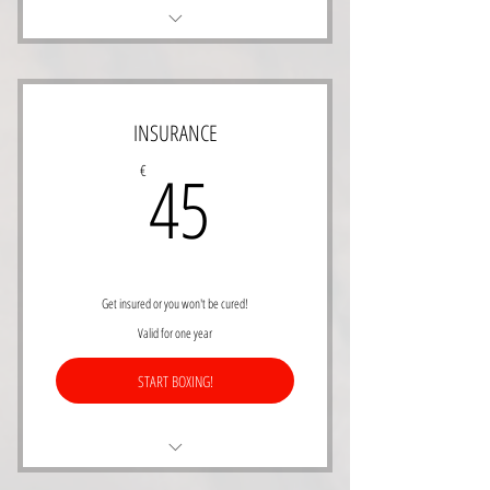
1 week gratis onbeperkt sporten
INSURANCE
45€
45
€
Get insured or you won't be cured!
Valid for one year
START BOXING!
Eenmalige bijdrage