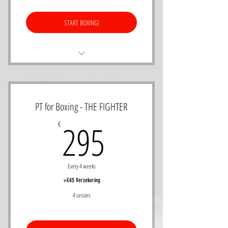
START BOXING!
8 PT lessen om de 4 weken
Toegang tot open gym
PT for Boxing - THE FIGHTER
Verbeter uw technieken 1op1 met gecertifieerde
295€
295
€
bokstrainers
Every 4 weeks
+€45 Verzekering
4 sessies