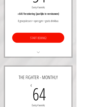
Mogelijkheid abo te bevriezen (lees
voorwaarden)
Every 4 weeks
+€45 Verzekering (jaarlijks te vernieuwen)
8 groepslessen + open gym + gratis drinkbus
START BOXING!
Leer boksen from the ground up - all levels
Techniek lessen door gecertifieerde coaches
THE FIGHTER - MONTHLY
Geldig voor Olympic Boxing, Boxing the
64€
64
€
workout, Ladies Rule
Mogelijkheid abo te bevriezen (lees
voorwaarden)
Every 4 weeks