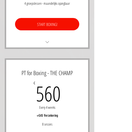
4 groepslessen - maandelijks opzegbaar
START BOXING!
4 groepslessen per 4 weken
Leer boksen voor alle niveaus
PT for Boxing - THE CHAMP
Gecertifieerde boksinstructeurs
560€
560
€
Geldig voor Olympic Boxing, Boxing the
workout, Ladies Rule
Every 4 weeks
+€45 Verzekering
8 sessies