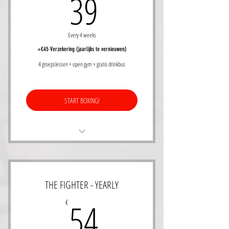
39€
39
Onbeperkt toegang tot de alle groepslessen
Every 4 weeks
+€45 Verzekering (jaarlijks te vernieuwen)
4 groepslessen + open gym + gratis drinkbus
START BOXING!
Leer boksen form the ground up - all levels
1 x per week groepslessen
THE FIGHTER - YEARLY
Geldig voor Olympic Boxing, Boxing the
54€
54
€
workout, Ladies Rule