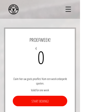
PROEFWEEK!
0€
0
€
Claim hier uw gratis proefles! Kom een week onbeperkt
sporten.
Valid for one week
START BOXING!