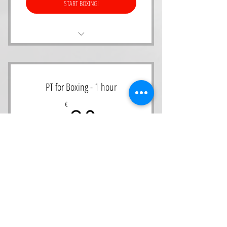
START BOXING!
4 PT Lessen om de 4 weken
Toegang tot open gym
PT for Boxing - 1 hour
Verbeter uw technieken 1op1 met gecertifieerde
80€
80
€
bokstrainers
1 losse les PT voor 1 persoon
Valid for one month
START BOXING!