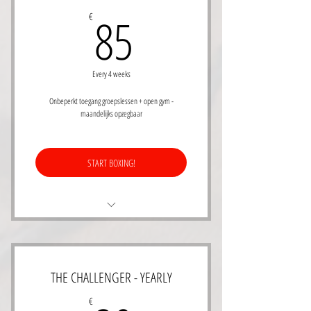
Open gym op afspraak
85€
85
€
Mogelijkheid abo te bevriezen (lees
voorwaaden)
Every 4 weeks
Onbeperkt toegang groepslessen + open gym -
maandelijks opzegbaar
START BOXING!
Leer boksen from the ground up - all levels
Open Gym op afspraak
THE CHALLENGER - YEARLY
Maandelijks opzegbaar
€