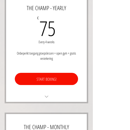
Initiatie Engels Boksen!
THE CHAMP - YEARLY
Toegang tot al onze groepslessen
75€
75
€
Every 4 weeks
Onbeperkt toegang groepslessen + open gym + gratis
verzekering
START BOXING!
Leer boksen from the ground up - all levels
Onbeperkt toegang tot alle groepslessen
THE CHAMP - MONTHLY