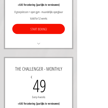
+€45 Verzekering (jaarlijks te vernieuwen)
8 groepslessen + open gym - maandelijks opzegbaar
Valid for 52 weeks
START BOXING!
8 groepslessen per 4 weken
Les door gecertifieerde coaches
THE CHALLENGER - MONTHLY
Leer boksen from the ground up! All levels
49€
49
€
welcome!
Geldig voor Olympic Boxing, Boxing the
workout, Ladies Rule
Every 4 weeks
+€45 Verzekering (jaarlijks te vernieuwen)